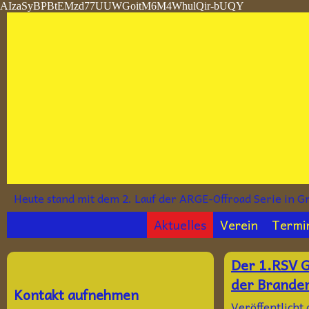
AIzaSyBPBtEMzd77UUWGoitM6M4WhulQir-bUQY
Heute stand mit dem 2. Lauf der ARGE-Offroad Serie in 
Aktuelles
Verein
Termi
Der 1.RSV G
der Branden
Kontakt aufnehmen
Veröffentlicht